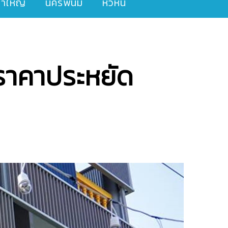
ขาใหญ่
นครพนม
หัวหิน
ราคาประหยัด