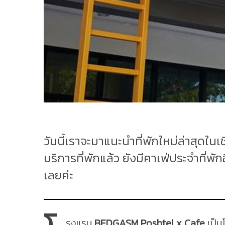
วันนี้เราจะมาแนะนำที่พักใหม่ล่าสุด
บริการที่พักแล้ว ยังมีคาเฟ่ประจำที่พั
เลยค่ะ
รงแรม
BEDGASM Poshtel x
Cafe
เป็น