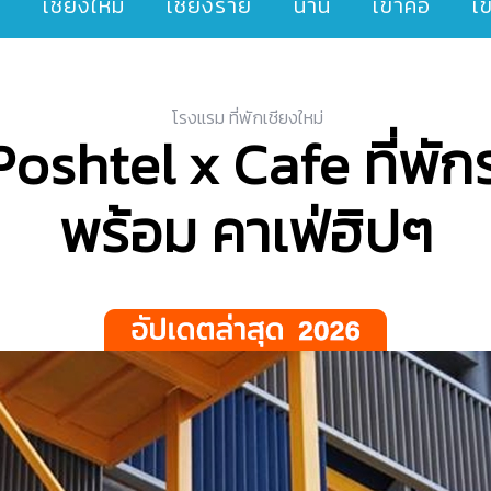
ๆ
เชียงใหม่
เชียงราย
น่าน
เขาค้อ
เ
โรงแรม ที่พักเชียงใหม่
shtel x Cafe ที่พัก
พร้อม คาเฟ่ฮิปๆ