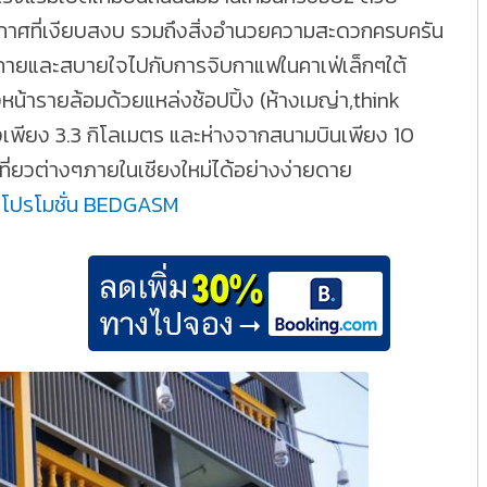
กาศที่เงียบสงบ รวมถึงสิ่งอำนวยความสะดวกครบครัน
่อนกายและสบายใจไปกับการจิบกาแฟในคาเฟ่เล็กๆใต้
หน้ารายล้อมด้วยแหล่งช้อปปิ้ง (ห้างเมญ่า,think
งเพียง 3.3 กิโลเมตร และห่างจากสนามบินเพียง 10
ที่ยวต่างๆภายในเชียงใหม่ได้อย่างง่ายดาย
าโปรโมชั่น BEDGASM