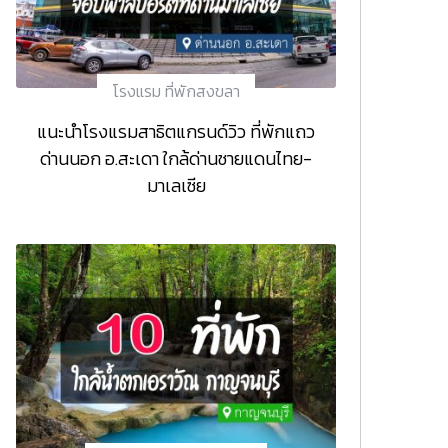
โรงแรม ที่พักสงขลา
แนะนำโรงแรมสาธิตแกรนด์วิว ที่พักแถว
ด่านนอก อ.สะเดา ใกล้ด่านชายแดนไทย-
มาเลเซีย