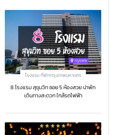
โรงแรม ที่พักกรุงเทพมหานคร
8 โรงแรม สุขุมวิท ซอย 5 ห้องสวย น่าพัก
เดินทางสะดวก ใกล้รถไฟฟ้า