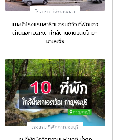
โรงแรม ที่พักสงขลา
แนะนำโรงแรมสาธิตแกรนด์วิว ที่พักแถว
ด่านนอก อ.สะเดา ใกล้ด่านชายแดนไทย-
มาเลเซีย
โรงแรม ที่พักกาญจนบุรี
10 ที่พัก ใกล้อุทยานแห่งชาติ น้ำตก