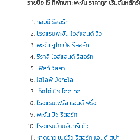
รายชื่อ 15 ที่พักเกาะพะงัน ราคาถูก เริ่มต้นหลักร
ทอมมี รีสอร์ท
โรงแรมพะงัน ไอส์แลนด์ วิว
พะงัน ยูโทเปีย รีสอร์ท
ชิราลี ไอส์แลนด์ รีสอร์ท
เฟิสท์ วิลลา
ไฮไลฟ์ บังกะโล
เอ็คโค่ บีช โฮสเทล
โรงแรมเฟิร์ส แอนด์ ฟรั้ง
พะงัน บีช รีสอร์ท
โรงแรมบ้านจันทร์แก้ว
หาดยาว เบย์วิว รีสอร์ท แอนด์ สปา