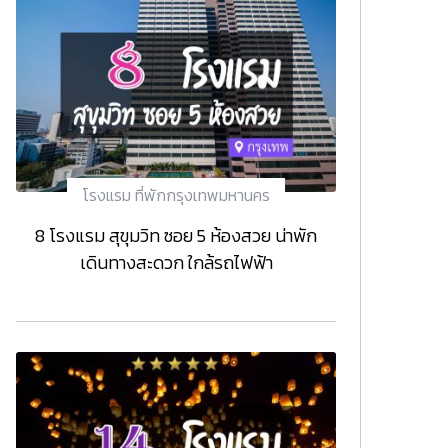
โรงแรม ที่พักกรุงเทพมหานคร
8 โรงแรม สุขุมวิท ซอย 5 ห้องสวย น่าพัก
เดินทางสะดวก ใกล้รถไฟฟ้า