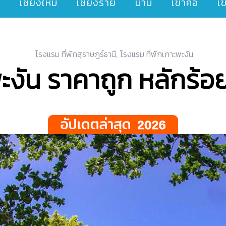
ๆ
เชียงใหม่
เชียงราย
น่าน
เขาค้อ
เ
โรงแรม ที่พักสุราษฎร์ธานี
,
โรงแรม ที่พักเกาะพะงัน
พะงัน ราคาถูก หลักร้อ