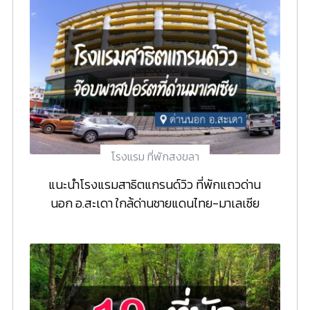
โรงแรม ที่พักสงขลา
แนะนำโรงแรมสาธิตแกรนด์วิว ที่พักแถวด่าน
นอก อ.สะเดา ใกล้ด่านชายแดนไทย-มาเลเซีย