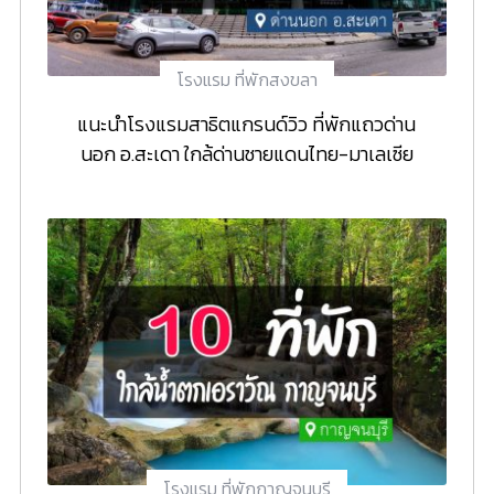
โรงแรม ที่พักสงขลา
แนะนำโรงแรมสาธิตแกรนด์วิว ที่พักแถวด่าน
นอก อ.สะเดา ใกล้ด่านชายแดนไทย-มาเลเซีย
โรงแรม ที่พักกาญจนบุรี