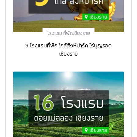
โรงแรม ที่พักเชียงราย
9 โรงแรมที่พัก ใกล้สิงห์ปาร์ค ไร่บุญรอด
เชียงราย