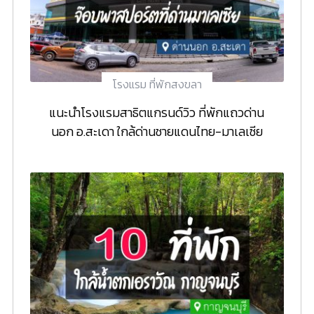
โรงแรม ที่พักสงขลา
แนะนำโรงแรมสาธิตแกรนด์วิว ที่พักแถวด่าน
นอก อ.สะเดา ใกล้ด่านชายแดนไทย-มาเลเซีย