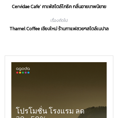
Cervidae Cafe’ คาเฟ่สไตล์โกธิค กลิ่นอายเทพนิยาย
เรื่องถัดไป
Thamel Coffee เชียงใหม่ ร้านกาแฟสวยๆสไตล์เนปาล