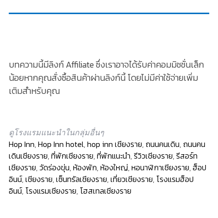
บทความนี้มีลิงก์ Affiliate ซึ่งเราอาจได้รับค่าคอมมิชชั่นเล็ก
น้อยหากคุณสั่งซื้อสินค้าผ่านลิงก์นี้ โดยไม่มีค่าใช้จ่ายเพิ่ม
เติมสำหรับคุณ
ดูโรงแรมแนะนำในกลุ่มอื่นๆ
Hop Inn
,
Hop Inn hotel
,
hop inn เชียงราย
,
ถนนคนเดิน
,
ถนนคน
เดินเชียงราย
,
ที่พักเชียงราย
,
ที่พักแนะนำ
,
รีวิวเชียงราย
,
รีสอร์ท
เชียงราย
,
วัดร่องขุ่น
,
ห้องพัก
,
ห้องใหญ่
,
หอนาฬิกาเชียงราย
,
ฮ็อป
อินน์
,
เชียงราย
,
เซ็นทรัลเชียงราย
,
เที่ยวเชียงราย
,
โรงแรมฮ็อป
อินน์
,
โรงแรมเชียงราย
,
โฮสเทลเชียงราย