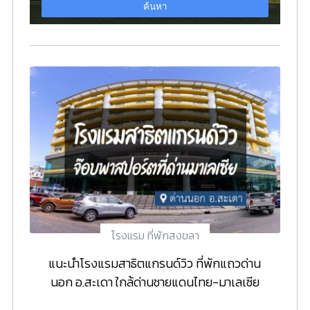
โรงแรม ที่พักสงขลา
แนะนำโรงแรมสาธิตแกรนด์วิว ที่พักแถวด่าน
นอก อ.สะเดา ใกล้ด่านชายแดนไทย-มาเลเซีย