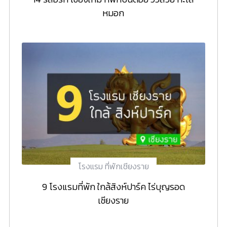
หมอก
โรงแรม ที่พักเชียงราย
9 โรงแรมที่พัก ใกล้สิงห์ปาร์ค ไร่บุญรอด
เชียงราย