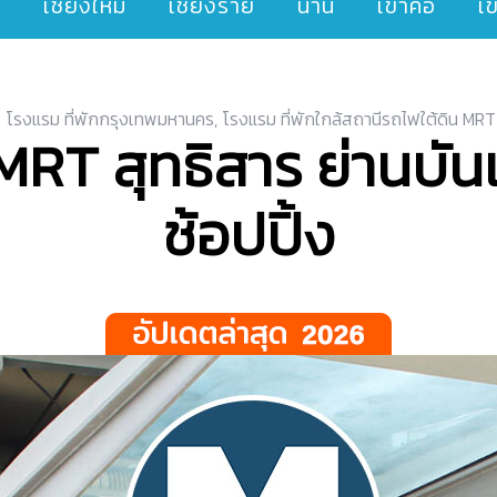
ๆ
เชียงใหม่
เชียงราย
น่าน
เขาค้อ
เ
โรงแรม ที่พักกรุงเทพมหานคร
,
โรงแรม ที่พักใกล้สถานีรถไฟใต้ดิน MRT
้ MRT สุทธิสาร ย่านบั
ช้อปปิ้ง