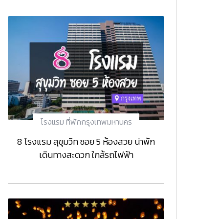
โรงแรม ที่พักกรุงเทพมหานคร
8 โรงแรม สุขุมวิท ซอย 5 ห้องสวย น่าพัก
เดินทางสะดวก ใกล้รถไฟฟ้า