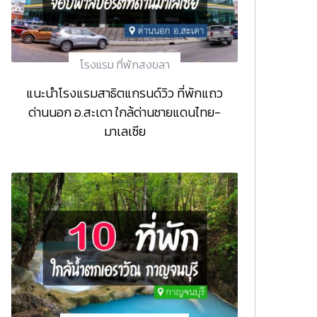
โรงแรม ที่พักสงขลา
แนะนำโรงแรมสาธิตแกรนด์วิว ที่พักแถว
ด่านนอก อ.สะเดา ใกล้ด่านชายแดนไทย-
มาเลเซีย