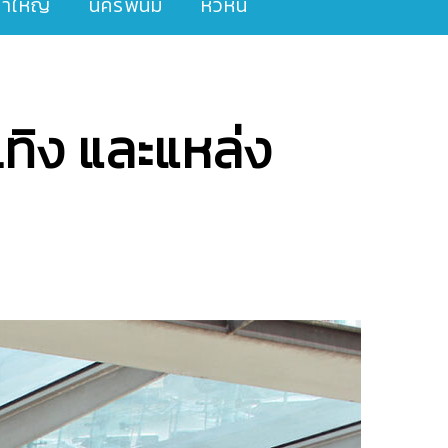
ขาใหญ่
นครพนม
หัวหิน
นเทิง และแหล่ง