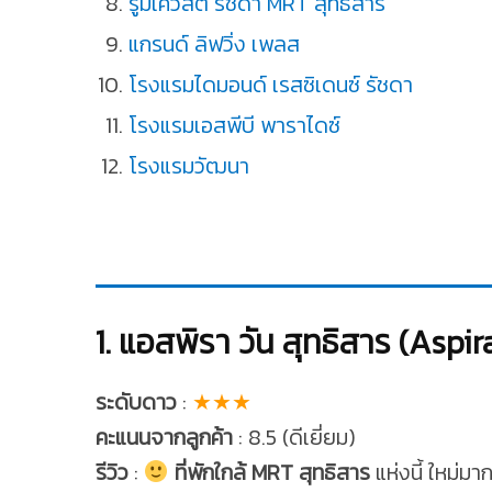
รูมเควสต์ รัชดา MRT สุทธิสาร
แกรนด์ ลิฟวิ่ง เพลส
โรงแรมไดมอนด์ เรสซิเดนซ์ รัชดา
โรงแรมเอสพีบี พาราไดซ์
โรงแรมวัฒนา
1. แอสพิรา วัน สุทธิสาร (Aspi
ระดับดาว
:
★★★
คะแนนจากลูกค้า
: 8.5 (ดีเยี่ยม)
รีวิว
:
ที่พักใกล้ MRT สุทธิสาร
แห่งนี้ ใหม่ม