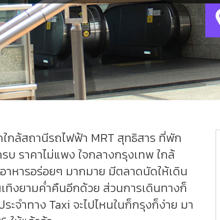
กใกล้สถานีรถไฟฟ้า MRT สุทธิสาร ที่พัก
รบ ราคาไม่แพง ใจกลางกรุงเทพ ใกล้
นอาหารอร่อยๆ มากมาย มีตลาดนัดให้เดิน
เทิงยามค่ำคืนอีกด้วย ส่วนการเดินทางก็
ระจำทาง Taxi จะไปไหนในก็กรุงก็ง่าย มา