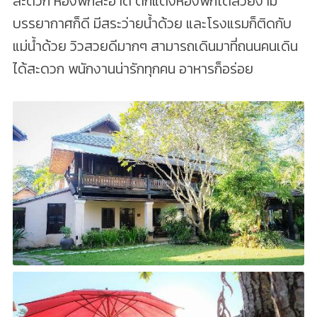
สะดวก ห้องพักสะอาด ตกแต่งห้องพักได้สวยงาม
บรรยากาศก็ดี มีสระว่ายน้ำด้วย และโรงแรมก็ติดกับ
แม่น้ำด้วย วิวสวยดีมากๆ สามารถเดินมาที่ถนนคนเดิน
ได้สะดวก พนักงานน่ารักทุกคน อาหารก็อร่อย