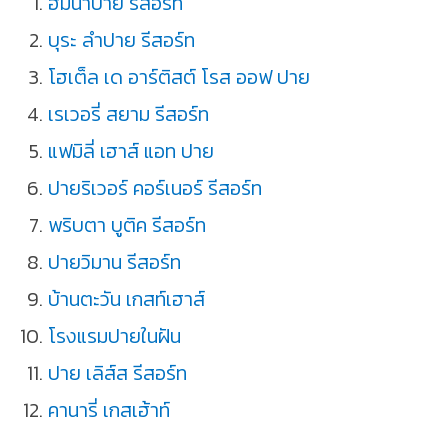
ฮิมน้ำปาย รีสอร์ท
บุระ ลำปาย รีสอร์ท
โฮเต็ล เด อาร์ติสต์ โรส ออฟ ปาย
เรเวอรี่ สยาม รีสอร์ท
แฟมิลี่ เฮาส์ แอท ปาย
ปายริเวอร์ คอร์เนอร์ รีสอร์ท
พริบตา บูติค รีสอร์ท
ปายวิมาน รีสอร์ท
บ้านตะวัน เกสท์เฮาส์
โรงแรมปายในฝัน
ปาย เลิส์ส รีสอร์ท
คานารี่ เกสเฮ้าท์