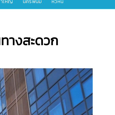
ขาใหญ่
นครพนม
หัวหิน
ดินทางสะดวก