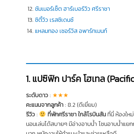
ซัมเมอร์เซ็ต ฮาร์เบอร์วิว ศรีราชา
ซิตี้วิว เรสซิเดนซ์
แหลมทอง เซอร์วิส อพาร์ทเมนท์
1. แปซิฟิก ปาร์ค โฮเทล (Pacifi
ระดับดาว
:
★★★
คะแนนจากลูกค้า
: 8.2 (ดีเยี่ยม)
รีวิว
:
ที่พักศรีราชา ใกล้โรบินสัน
ที่นี่ ห้อง
นอนเล่นได้สบายๆ มีอ่างอาบน้ำ โซนอาบน้ำแยกก
มาก พนักงานให้คำแนะนำและช่วยเหลือดี