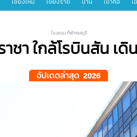
ๆ
เชียงใหม่
เชียงราย
น่าน
เขาค้อ
เ
โรงแรม ที่พักชลบุรี
รีราชา ใกล้โรบินสัน เ