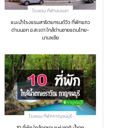
โรงแรม ที่พักสงขลา
แนะนำโรงแรมสาธิตแกรนด์วิว ที่พักแถว
ด่านนอก อ.สะเดา ใกล้ด่านชายแดนไทย-
มาเลเซีย
โรงแรม ที่พักกาญจนบุรี
10 ที่พัก ใกล้อุทยานแห่งชาติ น้ำตก