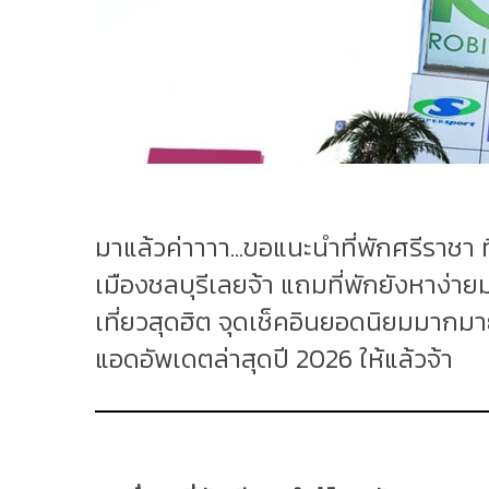
มาแล้วค่าาาา...ขอแนะนำที่พักศรีราชา ท
เมืองชลบุรีเลยจ้า แถมที่พักยังหาง่าย
เที่ยวสุดฮิต จุดเช็คอินยอดนิยมมากมาย
แอดอัพเดตล่าสุดปี 2026 ให้แล้วจ้า