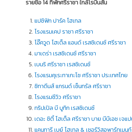
รายชื่อ 14 ที่พักศรีราชา ใกล้โรบินสัน
แปซิฟิก ปาร์ค โฮเทล
โรงแรมเคป ราชา ศรีราชา
โอ๊ควูด โฮเต็ล แอนด์ เรสซิเดนซ์ ศรีราชา
มาเดร่า เรสซิเดนซ์ ศรีราชา
เบนริ ศรีราชา เรสซิเดนซ์
โรงแรมคุเระทาเกะโซ ศรีราชา ประเทศไทย
ซิทาดีนส์ แกรนด์ เซ็นทรัล ศรีราชา
โรงแรมซีวิว ศรีราชา
ทริปเปิล บี บูทิก เรสซิเดนซ์
เดอะ ซิตี้ โฮเต็ล ศรีราชา บาย บีบีเอช เจแ
แคนทารี เบย์ โฮเทล & เซอร์วิสอพาร์ทเมนท์