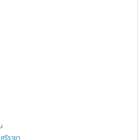
ปน
 ศรีราชา