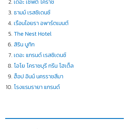
เดอะ เซ็พต์ โคราช
ธามม์ เรสซิเดนซ์
เรือนไอยรา อพาร์ตเมนต์
The Nest Hotel
สิริน บูทิก
เดอะ แกรนด์ เรสซิเดนซ์
โอโย โคราชบุรี กรีน โฮเต็ล
ฮ็อป อินน์ นครราชสีมา
โรงแรมรายา แกรนด์