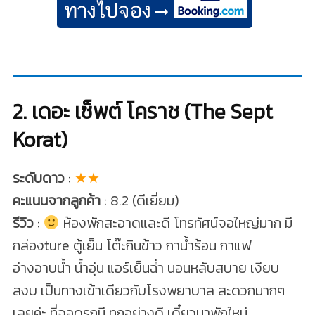
2. เดอะ เซ็พต์ โคราช (The Sept
Korat)
ระดับดาว
:
★★
คะแนนจากลูกค้า
: 8.2 (ดีเยี่ยม)
รีวิว
:
ห้องพักสะอาดและดี โทรทัศน์จอใหญ่มาก มี
กล่องture ตู้เย็น โต๊ะกินข้าว กาน้ำร้อน กาแฟ
อ่างอาบน้ำ น้ำอุ่น แอร์เย็นฉ่ำ นอนหลับสบาย เงียบ
สงบ เป็นทางเข้าเดียวกับโรงพยาบาล สะดวกมากๆ
เลยค่ะ ที่จอดรถมี ทุกอย่างดี เดี๋ยวมาพักใหม่