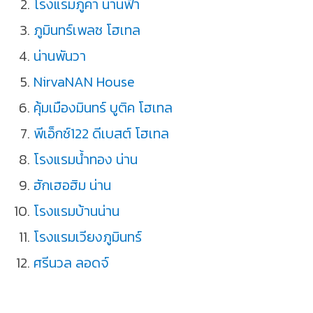
โรงแรมภูคา น่านฟ้า
ภูมินทร์เพลซ โฮเทล
น่านพันวา
NirvaNAN House
คุ้มเมืองมินทร์ บูติค โฮเทล
พีเอ็กซ์122 ดีเบสต์ โฮเทล
โรงแรมน้ำทอง น่าน
ฮักเฮอฮิม น่าน
โรงแรมบ้านน่าน
โรงแรมเวียงภูมินทร์
ศรีนวล ลอดจ์