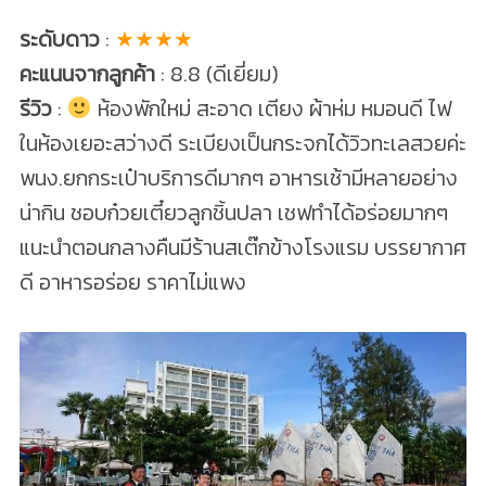
ระดับดาว
:
★★★★
คะแนนจากลูกค้า
: 8.8 (ดีเยี่ยม)
รีวิว
:
ห้องพักใหม่ สะอาด เตียง ผ้าห่ม หมอนดี ไฟ
ในห้องเยอะสว่างดี ระเบียงเป็นกระจกได้วิวทะเลสวยค่ะ
พนง.ยกกระเป๋าบริการดีมากๆ อาหารเช้ามีหลายอย่าง
น่ากิน ชอบก๋วยเตี๋ยวลูกชิ้นปลา เชฟทำได้อร่อยมากๆ
แนะนำตอนกลางคืนมีร้านสเต๊กข้างโรงแรม บรรยากาศ
ดี อาหารอร่อย ราคาไม่แพง