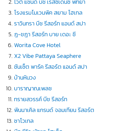
ไวต์ แซนด์ บีช เรสซิเดนซ์ พัทยา
โรงแรมโมเวนพิค สยาม โฮเทล
ราวินทรา บีช รีสอร์ท แอนด์ สปา
ฎ-ชฎา รีสอร์ท บาย เดอะ ซี
Worita Cove Hotel
X2 Vibe Pattaya Seaphere
ซันเซ็ต พาร์ค รีสอร์ต แอนด์ สปา
บ้านหินวง
บาราญาณเพลซ
ทรายสวรรค์ บีช รีสอร์ท
พินนาเคิล แกรนด์ จอมเทียน รีสอร์ต
ซาโวเทล