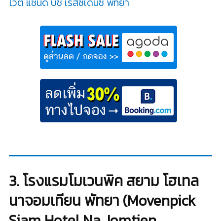
ไวต์ แซนด์ บีช เรสซิเดนซ์ พัทยา
3. โรงแรมโมเวนพิค สยาม โฮเทล
นาจอมเทียน พัทยา (Movenpick
Siam Hotel Na Jomtien