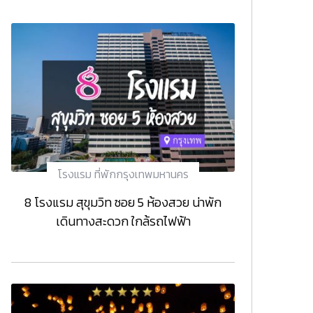
โรงแรม ที่พักกรุงเทพมหานคร
8 โรงแรม สุขุมวิท ซอย 5 ห้องสวย น่าพัก
เดินทางสะดวก ใกล้รถไฟฟ้า