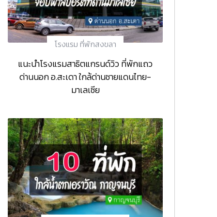
โรงแรม ที่พักสงขลา
แนะนำโรงแรมสาธิตแกรนด์วิว ที่พักแถว
ด่านนอก อ.สะเดา ใกล้ด่านชายแดนไทย-
มาเลเซีย