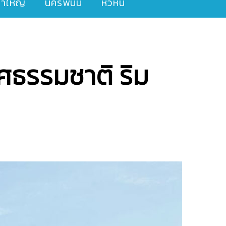
ขาใหญ่
นครพนม
หัวหิน
ศธรรมชาติ ริม