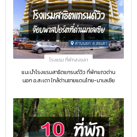
โรงแรม ที่พักสงขลา
แนะนำโรงแรมสาธิตแกรนด์วิว ที่พักแถวด่าน
นอก อ.สะเดา ใกล้ด่านชายแดนไทย-มาเลเซีย