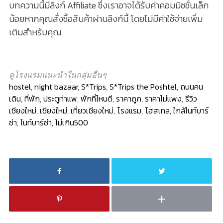
บทความนี้มีลิงก์ Affiliate ซึ่งเราอาจได้รับค่าคอมมิชชั่นเล็ก
น้อยหากคุณสั่งซื้อสินค้าผ่านลิงก์นี้ โดยไม่มีค่าใช้จ่ายเพิ่ม
เติมสำหรับคุณ
ดูโรงแรมแนะนำในกลุ่มอื่นๆ
hostel
,
night bazaar
,
S*Trips
,
S*Trips the Poshtel
,
ถนนคน
เดิน
,
ที่พัก
,
ประตูท่าแพ
,
พักที่ไหนดี
,
ราคาถูก
,
ราคาไม่แพง
,
รีวิว
เชียงใหม่
,
เชียงใหม่
,
เที่ยวเชียงใหม่
,
โรงแรม
,
โฮสเทล
,
ใกล้ไนท์บาร์
ซ่า
,
ไนท์บาร์ซ่า
,
ไม่เกิน500