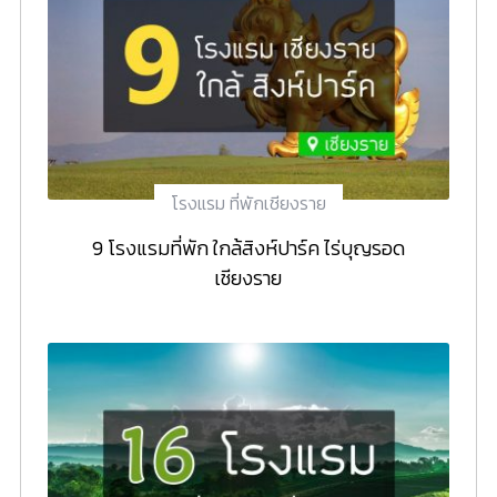
โรงแรม ที่พักเชียงราย
9 โรงแรมที่พัก ใกล้สิงห์ปาร์ค ไร่บุญรอด
เชียงราย