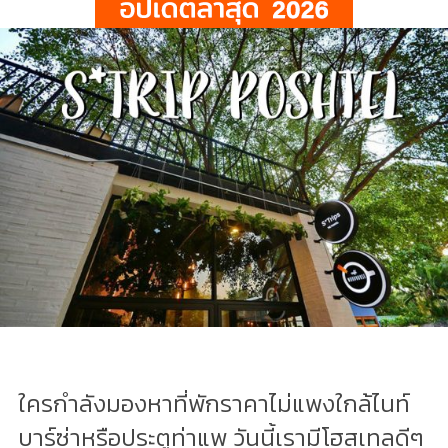
ใครกำลังมองหาที่พักราคาไม่แพงใกล้ไนท์
บาร์ซ่าหรือประตูท่าแพ วันนี้เรามีโฮสเทลดีๆ