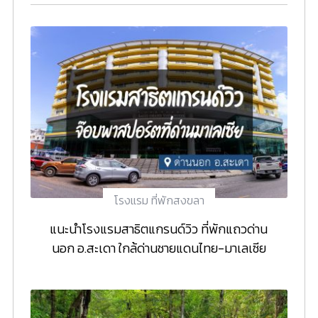
โรงแรม ที่พักสงขลา
แนะนำโรงแรมสาธิตแกรนด์วิว ที่พักแถวด่าน
นอก อ.สะเดา ใกล้ด่านชายแดนไทย-มาเลเซีย