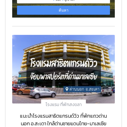
โรงแรม ที่พักสงขลา
แนะนำโรงแรมสาธิตแกรนด์วิว ที่พักแถวด่าน
นอก อ.สะเดา ใกล้ด่านชายแดนไทย-มาเลเซีย