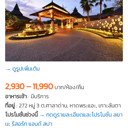
→ ดูรูปเพิ่มเติม
2,930 – 11,990
บาท/ห้อง/คืน
อาหารเช้า
: มีบริการ
ที่อยู่
: 272 หมู่ 3 ต.ศาลาด่าน, หาดพระแอะ, เกาะลันตา
โปรโมชั่นช่วงนี้
→ กดดูรายละเอียดและโปรโมชั่น ลยา
นะ รีสอร์ท แอนด์ สปา