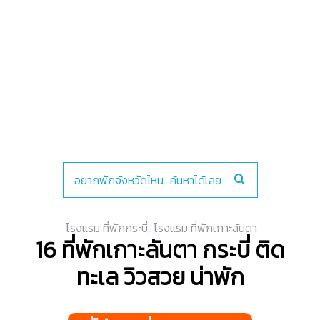
โรงแรม ที่พักกระบี่
,
โรงแรม ที่พักเกาะลันตา
16 ที่พักเกาะลันตา กระบี่ ติด
ทะเล วิวสวย น่าพัก