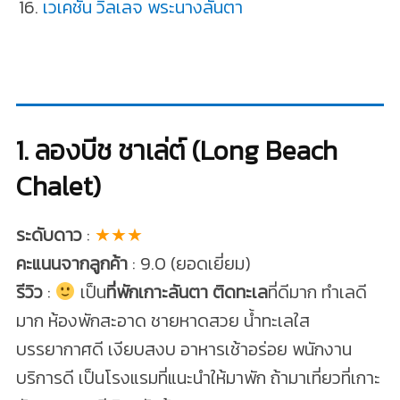
เวเคชั่น วิลเลจ พระนางลันตา
1. ลองบีช ชาเล่ต์ (Long Beach
Chalet)
ระดับดาว
:
★★★
คะแนนจากลูกค้า
: 9.0 (ยอดเยี่ยม)
รีวิว
:
เป็น
ที่พักเกาะลันตา ติดทะเล
ที่ดีมาก ทำเลดี
มาก ​ห้องพักสะอาด​ ชายหาดสวย น้ำทะเลใส
บรรยากาศ​ดี​ เงียบสงบ​ ​อาหารเช้าอร่อย พนักงาน
บริการดี เป็นโรงแรมที่แนะนำให้มาพัก ถ้ามาเที่ยวที่เกาะ​