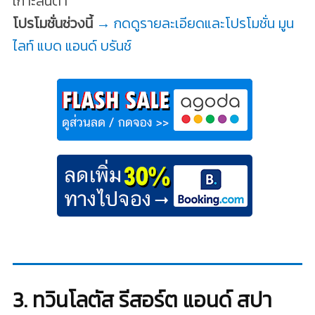
เกาะลันตา
โปรโมชั่นช่วงนี้
→ กดดูรายละเอียดและโปรโมชั่น มูน
ไลท์ แบด แอนด์ บรันช์
3. ทวินโลตัส รีสอร์ต แอนด์ สปา