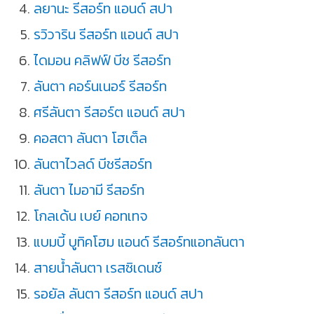
ลยานะ รีสอร์ท แอนด์ สปา
รวิวาริน รีสอร์ท แอนด์ สปา
ไดมอน คลิฟฟ์ บีช รีสอร์ท
ลันตา คอร์นเนอร์ รีสอร์ท
ศรีลันตา รีสอร์ต แอนด์ สปา
คอสตา ลันตา โฮเต็ล
ลันตาไวลด์ บีชรีสอร์ท
ลันตา ไมอามี รีสอร์ท
โกลเด้น เบย์ คอทเทจ
แบมบี้ บูทิคโฮม แอนด์ รีสอร์ทแอทลันตา
สายน้ำลันตา เรสซิเดนซ์
รอยัล ลันตา รีสอร์ท แอนด์ สปา