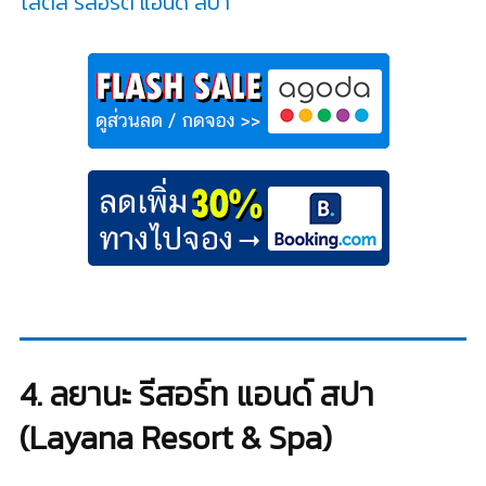
โลตัส รีสอร์ต แอนด์ สปา
4. ลยานะ รีสอร์ท แอนด์ สปา
(Layana Resort & Spa)