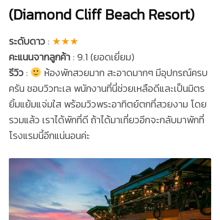
(Diamond Cliff Beach Resort)
ระดับดาว
:
★★★
คะแนนจากลูกค้า
: 9.1 (ยอดเยี่ยม)
รีวิว
:
ห้องพักสวยมาก สะอาดมากๆ มีอุปกรณ์ครบ
ครัน ชอบวิวทะเล พนักงานที่นี่ช่วยเหลือดีและเป็นมิตร
ยิ้มแย้มแจ่มใส พร้อมวิวพระอาทิตย์ตกที่สวยงาม โดย
รวมแล้ว เราได้พักที่ดี ถ้าได้มาเที่ยวอีกจะกลับมาพักที่
โรงแรมนี้อีกแน่นอนค่ะ