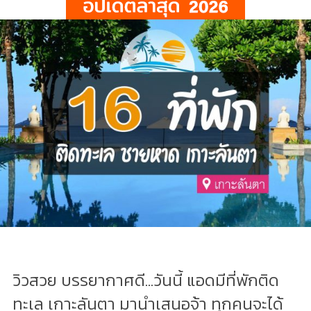
วิวสวย บรรยากาศดี...วันนี้ แอดมีที่พักติด
ทะเล เกาะลันตา มานำเสนอจ้า ทุกคนจะได้