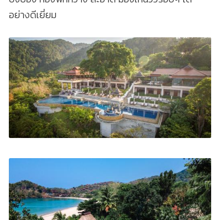
อย่างดีเยี่ยม