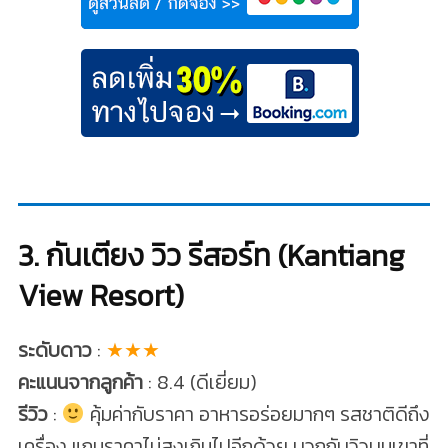
3. กันเตียง วิว รีสอร์ท (Kantiang
View Resort)
ระดับดาว
:
★★★
คะแนนจากลูกค้า
: 8.4 (ดีเยี่ยม)
รีวิว
:
คุ้มค่ากับราคา อาหารอร่อยมากๆ รสชาติดีถึง
เครื่อง แถมราคาไม่สูงเกินไปอีกด้วย บวกกับวิวบนเขาที่