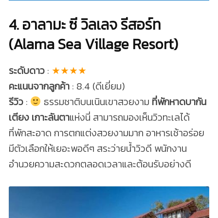
4. อาลามะ ซี วิลเลจ รีสอร์ท
(Alama Sea Village Resort)
ระดับดาว
:
★★★★
คะแนนจากลูกค้า
: 8.4 (ดีเยี่ยม)
รีวิว
:
ธรรมชาติบนเนินเขาสวยงาม
ที่พักหาดบากัน
เตียง เกาะลันตา
แห่งนี่ สามารถมองเห็นวิวทะเลได้
ที่พักสะอาด การตกแต่งสวยงามมาก อาหารเช้าอร่อย
มีตัวเลือกให้เยอะพอดีๆ สระว่ายน้ำวิวดี พนักงาน
อำนวยความสะดวกตลอดเวลาและต้อนรับอย่างดี