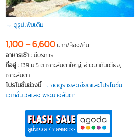
→ ดูรูปเพิ่มเติม
1,100 – 6,600
บาท/ห้อง/คืน
อาหารเช้า
: มีบริการ
ที่อยู่
: 139 ม.5 ต.เกาะลันตาใหญ่, อ่าวบากันเตียง,
เกาะลันตา
โปรโมชั่นช่วงนี้
→ กดดูรายละเอียดและโปรโมชั่น
เวเคชั่น วิลเลจ พระนางลันตา