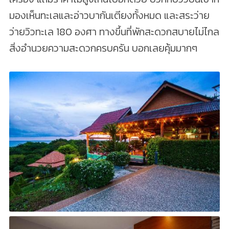
มองเห็นทะเลและอ่าวบากันเตียงทั้งหมด และสระว่าย
ว่ายวิวทะเล 180 องศา ทางขึ้นที่พักสะดวกสบายไม่ไกล
สิ่งอำนวยความสะดวกครบครัน บอกเลยคุ้มมากๆ