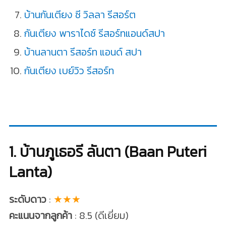
บ้านกันเตียง ซี วิลลา รีสอร์ต
กันเตียง พาราไดซ์ รีสอร์ทแอนด์สปา
บ้านลานตา รีสอร์ท แอนด์ สปา
กันเตียง เบย์วิว รีสอร์ท
1. บ้านภูเธอรี ลันตา (Baan Puteri
Lanta)
ระดับดาว
:
★★★
คะแนนจากลูกค้า
: 8.5 (ดีเยี่ยม)