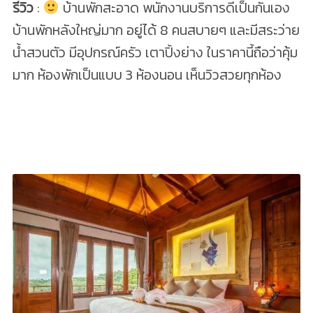
รีวิว
:
บ้านพักสะอาด พนักงานบริการดีเป็นกันเอง
บ้านพักหลังใหญ่มาก อยู่ได้ 8 คนสบายๆ และมีสระว่าย
น้ำสวนตัว มีอุปกรณ์ครัว เตาปิ้งย่าง ในราคานี้ถือว่าคุ้ม
มาก ห้องพักเป็นแบบ 3 ห้องนอน เห็นวิวสวยทุกห้อง