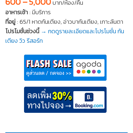
600 – 5,000
บาท/ห้อง/คืน
อาหารเช้า
: มีบริการ
ที่อยู่
: 65/1 หาดกันเตียง, อ่าวบากันเตียง, เกาะลันตา
โปรโมชั่นช่วงนี้
→ กดดูรายละเอียดและโปรโมชั่น กัน
เตียง วิว รีสอร์ท