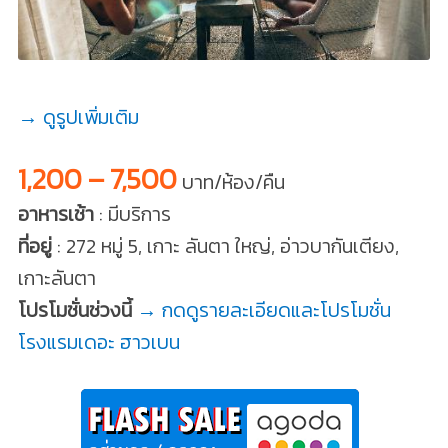
→ ดูรูปเพิ่มเติม
1,200 – 7,500
บาท/ห้อง/คืน
อาหารเช้า
: มีบริการ
ที่อยู่
: 272 หมู่ 5, เกาะ ลันตา ใหญ่, อ่าวบากันเตียง,
เกาะลันตา
โปรโมชั่นช่วงนี้
→ กดดูรายละเอียดและโปรโมชั่น
โรงแรมเดอะ ฮาวเบน