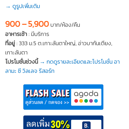
→ ดูรูปเพิ่มเติม
900 – 5,900
บาท/ห้อง/คืน
อาหารเช้า
: มีบริการ
ที่อยู่
: 333 ม.5 ต.เกาะลันตาใหญ่, อ่าวบากันเตียง,
เกาะลันตา
โปรโมชั่นช่วงนี้
→ กดดูรายละเอียดและโปรโมชั่น อา
ลามะ ซี วิลเลจ รีสอร์ท