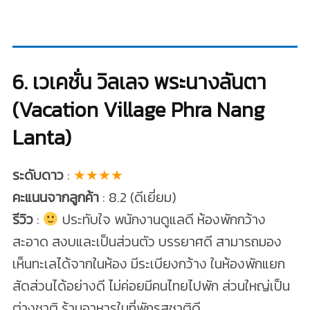
6. เวเคชั่น วิลเลจ พระนางลันตา
(Vacation Village Phra Nang
Lanta)
ระดับดาว
:
★★★★
คะแนนจากลูกค้า
: 8.2 (ดีเยี่ยม)
รีวิว
:
ประทับใจ พนักงานดูแลดี ห้องพักกว้าง
สะอาด สงบและเป็นส่วนตัว บรรยาศดี สามารถมอง
เห็นทะเลได้จากในห้อง มีระเบียงกว้าง ในห้องพักแยก
สัดส่วนได้อย่างดี ไม่ค่อยมีคนไทยไปพัก ส่วนใหญ่เป็น
ต่างชาติ ร้านอาหารในที่พักรสชาติดี