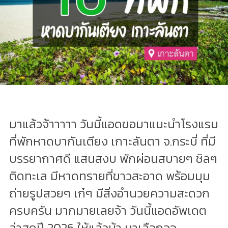
มาแล้วจ้าาาาา วันนี้แอดขอมาแนะนำโรงแรม
ที่พักหาดบากันเตียง เกาะลันตา จ.กระบี่ ที่มี
บรรยากาศดี แสนสงบ พักผ่อนสบายๆ ชิลๆ
ติดทะเล มีหาดทรายที่ขาวสะอาด พร้อมมุม
ถ่ายรูปสวยๆ เก๋ๆ มีสิ่งอำนวยความสะดวก
ครบครัน มากมายเลยจ้า วันนี้แอดอัพเดต
ล่าสุดปี 2026 ให้แล้วน้า มาเลือกจอ