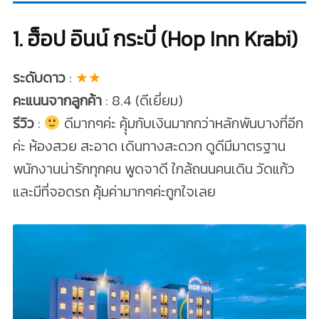
1. ฮ็อป อินน์ กระบี่ (Hop Inn Krabi)
ระดับดาว
:
★★
คะแนนจากลูกค้า
: 8.4 (ดีเยี่ยม)
รีวิว
:
ดีมากๆค่ะ คุุ้มกับเงินมากกว่าหลักพันบางที่อีก
ค่ะ ห้องสวย สะอาด เดินทางสะดวก ดูดีมีมาตรฐาน
พนักงานน่ารักทุกคน พูดจาดี ใกล้ถนนคนเดิน วัดแก้ว
และมีที่จอดรถ คุ้มค่ามากๆค่ะถูกใจเลย