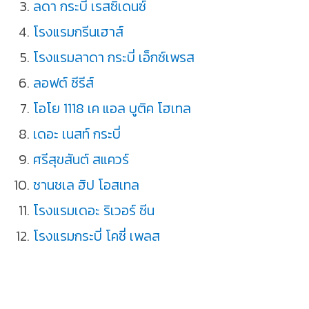
ลดา กระบี่ เรสซิเดนซ์
โรงแรมกรีนเฮาส์
โรงแรมลาดา กระบี่ เอ็กซ์เพรส
ลอฟต์ ซีรีส์
โอโย 1118 เค แอล บูติค โฮเทล
เดอะ เนสท์ กระบี่
ศรีสุขสันต์ สแควร์
ชานชเล ฮิป โอสเทล
โรงแรมเดอะ ริเวอร์ ซีน
โรงแรมกระบี่ โคซี่ เพลส