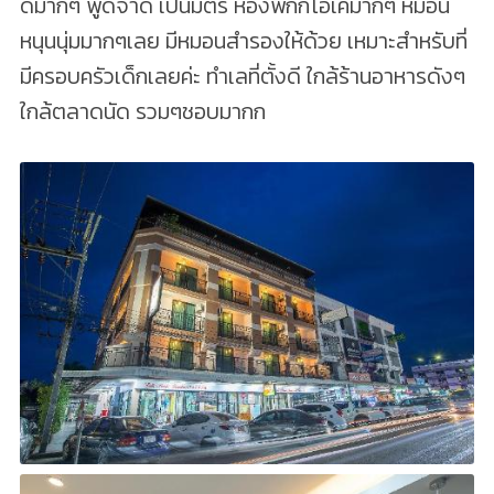
ดีมากๆ พูดจาดี เป็นมิตร ห้องพักก็โอเคมากๆ หมอน
หนุนนุ่มมากๆเลย มีหมอนสำรองให้ด้วย เหมาะสำหรับที่
มีครอบครัวเด็กเลยค่ะ ทำเลที่ตั้งดี ใกล้ร้านอาหารดังๆ
ใกล้ตลาดนัด รวมๆชอบมากก