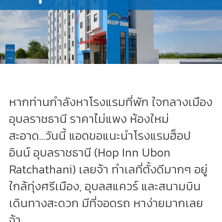
หากท่านกำลังหาโรงแรมที่พัก ใจกลางเมือง
อุบลราชธานี ราคาไม่แพง ห้องใหม่
สะอาด...วันนี้ แอดขอแนะนำโรงแรมฮ็อป
อินน์ อุบลราชธานี (Hop Inn Ubon
Ratchathani) เลยจ้า ทำเลที่ตั้งดีมากๆ อยู่
ใกล้ทุ่งศรีเมือง, อุบลสแควร์ และสนามบิน
เดินทางสะดวก มีที่จอดรถ หาง่ายมากเลย
จ้า