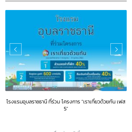
โรงแรมอุบลราชธานี ที่ร่วม โครงการ “เราเที่ยวด้วยกัน เฟส
โร
5”