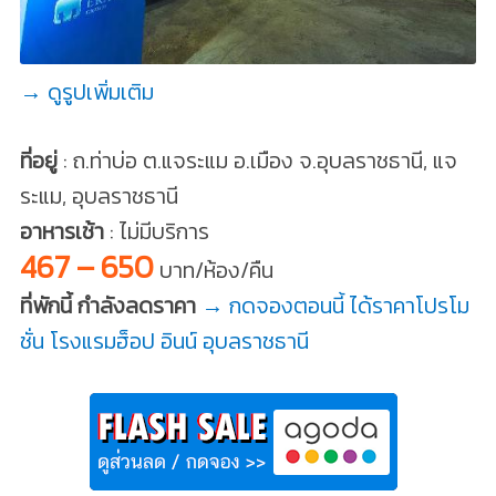
→ ดูรูปเพิ่มเติม
ที่อยู่
: ถ.ท่าบ่อ ต.แจระแม อ.เมือง จ.อุบลราชธานี, แจ
ระแม, อุบลราชธานี
อาหารเช้า
: ไม่มีบริการ
467 – 650
บาท/ห้อง/คืน
ที่พักนี้ กำลังลดราคา
→ กดจองตอนนี้ ได้ราคาโปรโม
ชั่น โรงแรมฮ็อป อินน์ อุบลราชธานี