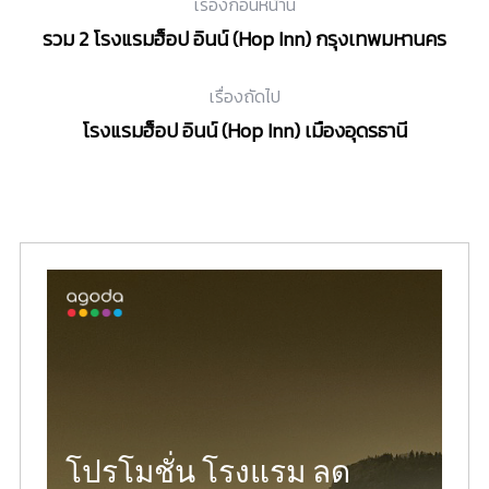
เรื่องก่อนหน้านี้
รวม 2 โรงแรมฮ็อป อินน์ (Hop Inn) กรุงเทพมหานคร
เรื่องถัดไป
โรงแรมฮ็อป อินน์ (Hop Inn) เมืองอุดรธานี