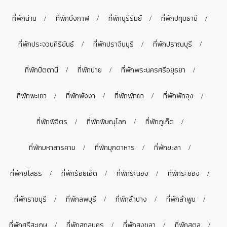
ที่พักน่าน
ที่พักบึงกาฬ
ที่พักบุรีรัมย์
ที่พักปทุมธานี
ที่พักประจวบคีรีขันธ์
ที่พักปราจีนบุรี
ที่พักปราณบุรี
ที่พักปัตตานี
ที่พักปาย
ที่พักพระนครศรีอยุธยา
ที่พักพะเยา
ที่พักพังงา
ที่พักพัทยา
ที่พักพัทลุง
ที่พักพิจิตร
ที่พักพิษณุโลก
ที่พักภูเก็ต
ที่พักมหาสารคาม
ที่พักมุกดาหาร
ที่พักยะลา
ที่พักยโสธร
ที่พักร้อยเอ็ด
ที่พักระนอง
ที่พักระยอง
ที่พักราชบุรี
ที่พักลพบุรี
ที่พักลำปาง
ที่พักลำพูน
ที่พักศรีสะเกษ
ที่พักสกลนคร
ที่พักสงขลา
ที่พักสตูล