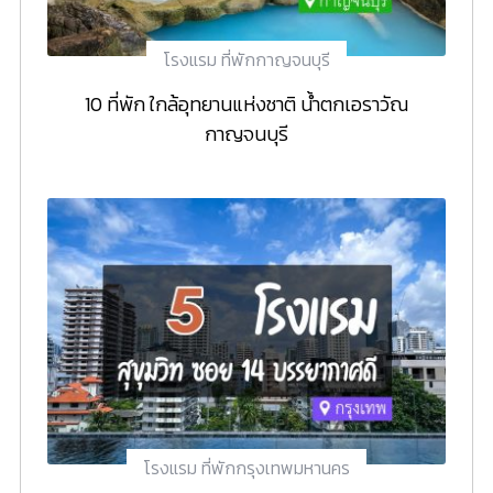
โรงแรม ที่พักกาญจนบุรี
10 ที่พัก ใกล้อุทยานแห่งชาติ น้ำตกเอราวัณ
กาญจนบุรี
โรงแรม ที่พักกรุงเทพมหานคร