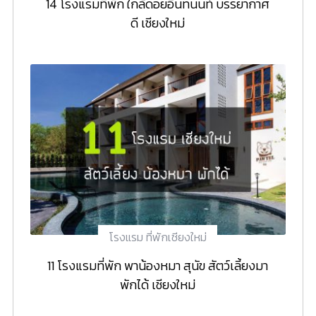
14 โรงแรมที่พัก ใกล้ดอยอินทนนท์ บรรยากาศ
ดี เชียงใหม่
โรงแรม ที่พักเชียงใหม่
11 โรงแรมที่พัก พาน้องหมา สุนัข สัตว์เลี้ยงมา
พักได้ เชียงใหม่