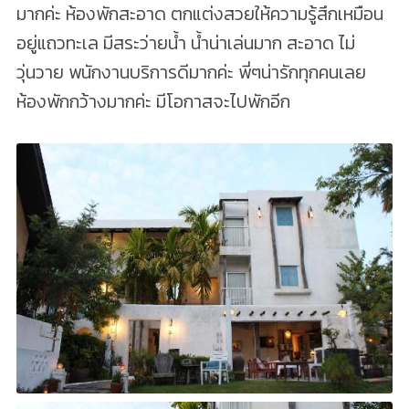
มากค่ะ ห้องพักสะอาด ตกแต่งสวยให้ความรู้สึกเหมือน
อยู่แถวทะเล มีสระว่ายน้ำ น้ำน่าเล่นมาก สะอาด ไม่
วุ่นวาย พนักงานบริการดีมากค่ะ พี่ๆน่ารักทุกคนเลย
ห้องพักกว้างมากค่ะ มีโอกาสจะไปพักอีก