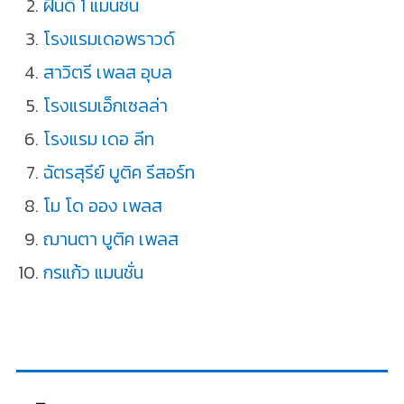
ฝันดี 1 แมนชั่น
โรงแรมเดอพราวด์
สาวิตรี เพลส อุบล
โรงแรมเอ็กเซลล่า
โรงแรม เดอ ลีท
ฉัตรสุรีย์ บูติค รีสอร์ท
โม โด ออง เพลส
ฌานตา บูติค เพลส
กรแก้ว แมนชั่น