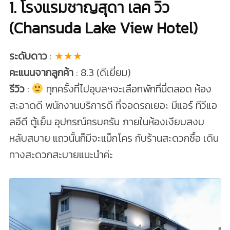
1. โรงแรมชาญสุดา เลค วิว
(Chansuda Lake View Hotel)
ระดับดาว
:
★★★
คะแนนจากลูกค้า
: 8.3 (ดีเยี่ยม)
รีวิว
:
ทุกครั้งที่ไปอุบลฯจะเลือกพักที่นี่ตลอด ห้อง
สะอาดดี พนักงานบริการดี ที่จอดรถเยอะ มีแอร์ ทีวีแอ
ลอีดี ตู้เย็น อุปกรณ์ครบครัน ภายในห้องเงียบสงบ
หลับสบาย แถวนั้นก็มีจะแม็กโคร กับร้านสะดวกซื้อ เดิน
ทางสะดวกสะบายแนะนำค่ะ