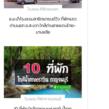
โรงแรม ที่พักสงขลา
แนะนำโรงแรมสาธิตแกรนด์วิว ที่พักแถว
ด่านนอก อ.สะเดา ใกล้ด่านชายแดนไทย-
มาเลเซีย
โรงแรม ที่พักกาญจนบุรี
10 ที่พัก ใกล้อุทยานแห่งชาติ น้ำตก