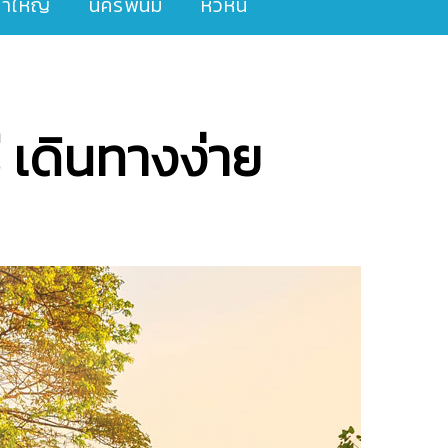
ขาใหญ่
นครพนม
หัวหิน
 เดินทางง่าย