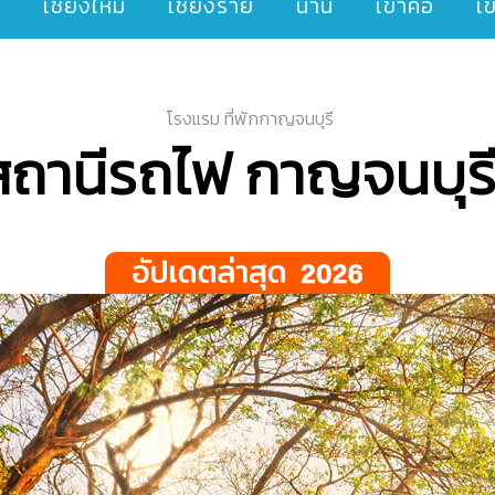
ๆ
เชียงใหม่
เชียงราย
น่าน
เขาค้อ
เ
โรงแรม ที่พักกาญจนบุรี
ล้สถานีรถไฟ กาญจนบุรี