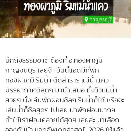
นึกถึงธรรมชาติ ต้องที่ อ.ทองผาภูมิ
กาญจนบุรี เลยจ้า วันนี้แอดมีที่พัก
ทองผาภูมิ ริมน้ำ ติดลำธาร แม่น้ำแคว
บรรยากาศดีสุดๆ มานำเสนอ ทั้งวิวแม่น้ำ
สวยๆ นั่งเล่นพักผ่อนชิลๆ ริมน้ำก็ได้ หรือจะ
เล่นน้ำก็ชิลสุดๆ ไปเลย น่าพักผ่อนมากๆ
ทำให้เราผ่อนคลายได้สุดๆ เลยล่ะ มาเลือก
จองกันน้า แอดอัพเดทล่าสุดปี 2026 ให้แล้ว