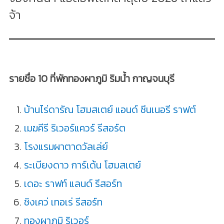
จ้า
รายชื่อ 10 ที่พักทองผาภูมิ ริมน้ำ กาญจนบุรี
บ้านไร่ดารัณ โฮมสเตย์ แอนด์ ซีนเนอรี ราฟต์
เมฆคีรี ริเวอร์แควร์ รีสอร์ต
โรงแรมผาตาดวัลเล่ย์
ระเบียงดาว การ์เด้น โฮมสเตย์
เดอะ ราฟท์ แลนด์ รีสอร์ท
ชิงเคว่ เทอเร่ รีสอร์ท
ทองผาภูมิ ริเวอร์