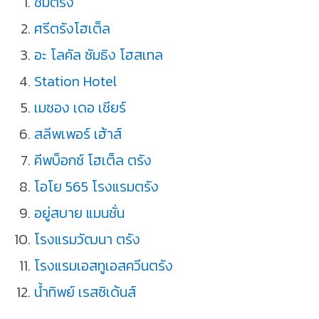
ชมตรัง
ศรีตรังโฮเต็ล
อะ โลคัล ซัมธิง โฮสเทล
Station Hotel
เมซอง เดอ เชียร์
สลีพเพอร์ เฮ้าส์
คีพ​บ็อกซ์​ โฮเต็ล​ ตรัง
โอโย 565 โรงแรมตรัง
อยู่สบาย แมนชั่น
โรงแรมวัฒนา ตรัง
โรงแรมเอสทูเอสควีนตรัง
น้ำทิพย์ เรสซิเด้นส์