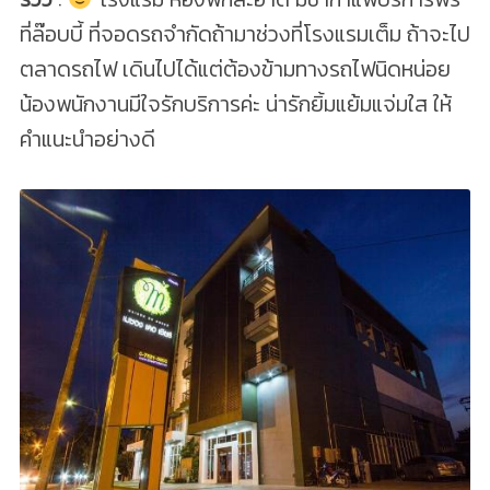
ที่ล๊อบบี้ ที่จอดรถจำกัดถ้ามาช่วงที่โรงแรมเต็ม ถ้าจะไป
ตลาดรถไฟ เดินไปได้แต่ต้องข้ามทางรถไฟนิดหน่อย
น้องพนักงานมีใจรักบริการค่ะ น่ารักยิ้มแย้มแจ่มใส ให้
คำแนะนำอย่างดี