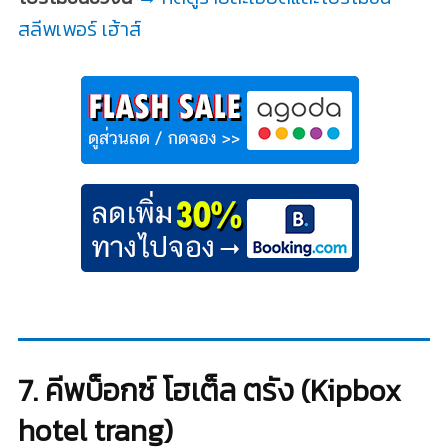
สลีพเพอร์ เฮ้าส์
7. คีพ​บ็อกซ์​ โฮเต็ล​ ตรัง (Kipbox
hotel trang)