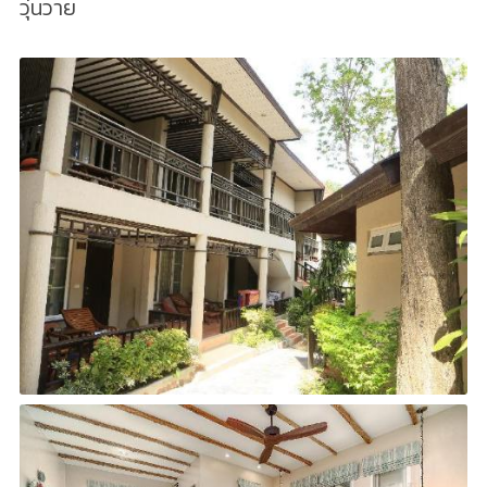
วุ่นวาย