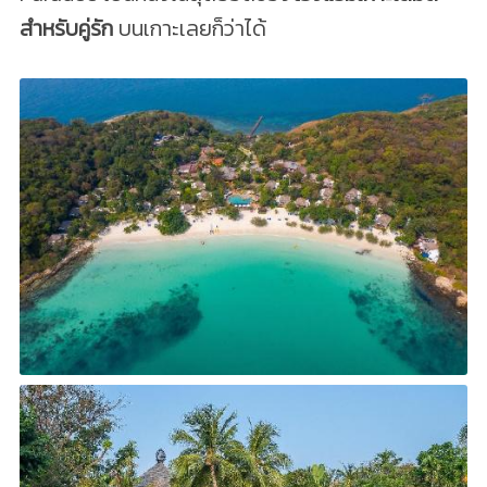
สำหรับคู่รัก
บนเกาะเลยก็ว่าได้