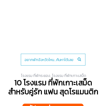
โรงแรม ที่พักระยอง
,
โรงแรม ที่พักเกาะเสม็ด
10 โรงแรม ที่พักเกาะเสม็ด
สำหรับคู่รัก แฟน สุดโรแมนติก