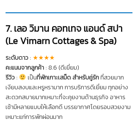
7. เลอ วิมาน คอทเทจ แอนด์ สปา
(Le Vimarn Cottages & Spa)
ระดับดาว
:
★★★★
คะแนนจากลูกค้า
: 8.6 (ดีเยี่ยม)
รีวิว
:
เป็น
ที่พักเกาะเสม็ด สำหรับคู่รัก
ที่สวยมาก
เงียบสงบและหรูหรามาก การบริการดีเยี่ยม ทุกอย่าง
สะดวกสบายมากเหมาะที่จะคุยงานด้านธุรกิจ อาหาร
เช้ามีหลายแบบให้เลือกดี บรรยากาศโดยรอบสวยงาม
เหมาะแก่การพักผ่อนมาก