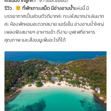
คะแนนจากลูกค้า
: 9.1 (ยอดเยี่ยม)
รีวิว
:
ที่พักเกาะเสม็ด มีอ่างอาบน้ํา
แห่งนี้ มี
บรรยากาศเป็นส่วนตัวดีมากค่ะ ทะเลใสมากน่าเล่นมาก
ค่ะ ห้องพักหอมสะดวกสบาย แอร์เย็น อ่างอาบน้ำใหญ่
เพลงฟังสบายๆ อาหารเช้า ดีงาม บุฟเฟท์อาหาร
คุณภาพ และสั่งเมนูเพิ่มอะไรก็ได้