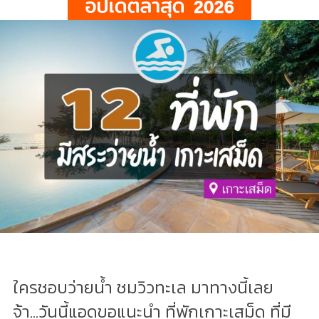
ใครชอบว่ายน้ำ ชมวิวทะเล มาทางนี้เลย
จ้า...วันนี้แอดขอแนะนำ ที่พักเกาะเสม็ด ที่มี