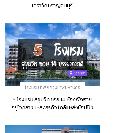
เอราวัณ กาญจนบุรี
โรงแรม ที่พักกรุงเทพมหานคร
5 โรงแรม สุขุมวิท ซอย 14 ห้องพักสวย
อยู่ใจกลางแหล่งธุรกิจ ใกล้แหล่งช้อปปิ้ง