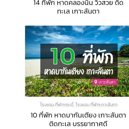
14 ที่พัก หาดคลองนิน วิวสวย ติด
ทะเล เกาะลันตา
โรงแรม ที่พักกระบี่
,
โรงแรม ที่พักเกาะลันตา
10 ที่พัก หาดบากันเตียง เกาะลันตา
ติดทะเล บรรยากาศดี