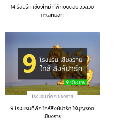
14 รีสอร์ท เชียงใหม่ ที่พักบนดอย วิวสวย
ทะเลหมอก
โรงแรม ที่พักเชียงราย
9 โรงแรมที่พัก ใกล้สิงห์ปาร์ค ไร่บุญรอด
เชียงราย