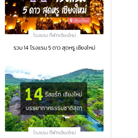
โรงแรม ที่พักเชียงใหม่
รวม 14 โรงแรม 5 ดาว สุดหรู เชียงใหม่
โรงแรม ที่พักเชียงใหม่