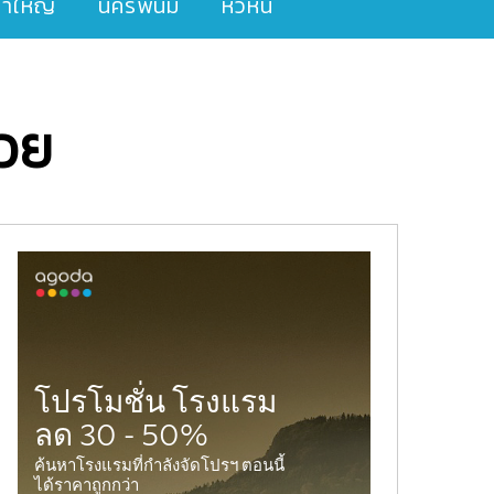
ขาใหญ่
นครพนม
หัวหิน
สวย