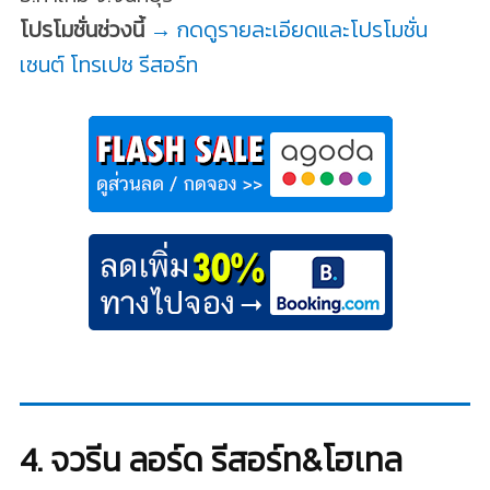
โปรโมชั่นช่วงนี้
→ กดดูรายละเอียดและโปรโมชั่น
เซนต์ โทรเปซ รีสอร์ท
4. จวรีน ลอร์ด รีสอร์ท&โฮเทล