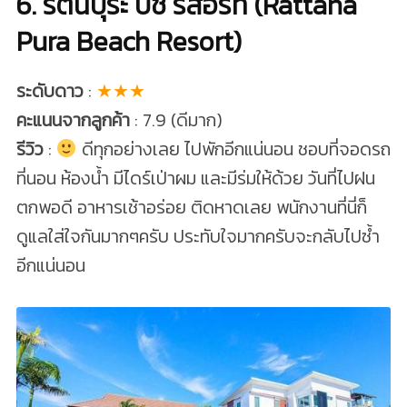
6. รัตนปุระ บีช รีสอร์ท (Rattana
Pura Beach Resort)
ระดับดาว
:
★★★
คะแนนจากลูกค้า
: 7.9 (ดีมาก)
รีวิว
:
ดีทุกอย่างเลย ไปพักอีกแน่นอน ชอบที่จอดรถ
ที่นอน ห้องน้ำ มีไดร์เป่าผม และมีร่มให้ด้วย วันที่ไปฝน
ตกพอดี อาหารเช้าอร่อย ติดหาดเลย พนักงานที่นี่ก็
ดูแลใส่ใจกันมากๆครับ ประทับใจมากครับจะกลับไปซ้ำ
อีกแน่นอน