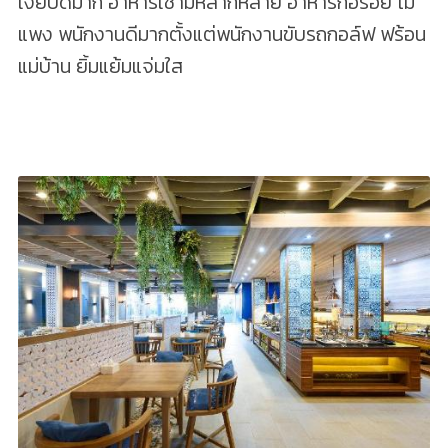
เงียบดีมาก อาหารเช้ามีหลากหลาย อาหารก็อร่อย ไม่
แพง พนักงานดีมากตั้งแต่พนักงานขับรถกอล์ฟ​ ฟร้อน
แม่บ้าน​ ยิ้มแย้มแจ่มใส​