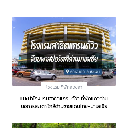
โรงแรม ที่พักสงขลา
แนะนำโรงแรมสาธิตแกรนด์วิว ที่พักแถวด่าน
นอก อ.สะเดา ใกล้ด่านชายแดนไทย-มาเลเซีย