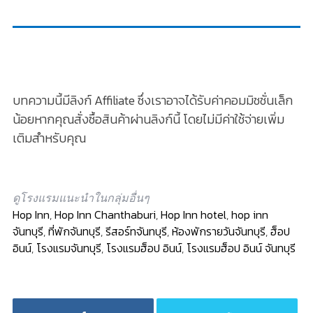
บทความนี้มีลิงก์ Affiliate ซึ่งเราอาจได้รับค่าคอมมิชชั่นเล็ก
น้อยหากคุณสั่งซื้อสินค้าผ่านลิงก์นี้ โดยไม่มีค่าใช้จ่ายเพิ่ม
เติมสำหรับคุณ
ดูโรงแรมแนะนำในกลุ่มอื่นๆ
Hop Inn
,
Hop Inn Chanthaburi
,
Hop Inn hotel
,
hop inn
จันทบุรี
,
ที่พักจันทบุรี
,
รีสอร์ทจันทบุรี
,
ห้องพักรายวันจันทบุรี
,
ฮ็อป
อินน์
,
โรงแรมจันทบุรี
,
โรงแรมฮ็อป อินน์
,
โรงแรมฮ็อป อินน์ จันทบุรี